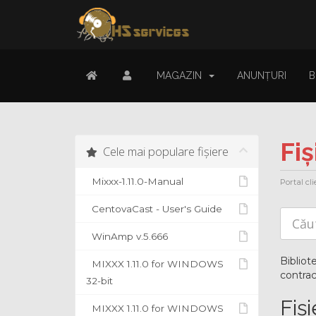
MAGAZIN
ANUNȚURI
B
Fi
Cele mai populare fișiere
Mixxx-1.11.0-Manual
Portal cli
CentovaCast - User's Guide
WinAmp v.5.666
Bibliot
MIXXX 1.11.0 for WINDOWS
contrac
32-bit
Fiși
MIXXX 1.11.0 for WINDOWS