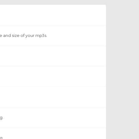
te and size of your mp3s.
g.
g.