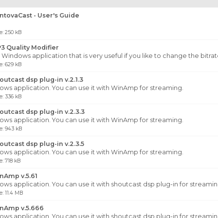
tovaCast - User's Guide
: 250 kB
 Quality Modifier
y Windows application that is very useful if you like to change the bitra
: 629 kB
utcast dsp plug-in v.2.1.3
ws application. You can use it with WinAmp for streaming.
: 336 kB
utcast dsp plug-in v.2.3.3
ws application. You can use it with WinAmp for streaming.
: 943 kB
utcast dsp plug-in v.2.3.5
ws application. You can use it with WinAmp for streaming.
: 718 kB
nAmp v.5.61
ws application. You can use it with shoutcast dsp plug-in for streamin
: 11.4 MB
nAmp v.5.666
ws application. You can use it with shoutcast dsp plug-in for streamin