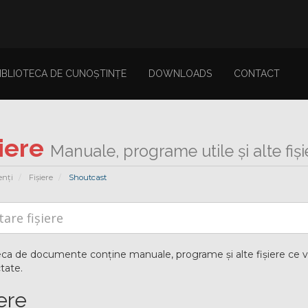
IBLIOTECA DE CUNOȘTINȚE
DOWNLOADS
CONTACT
șiere
Manuale, programe utile și alte fiși
enți
Fișiere
Shoutcast
eca de documente conține manuale, programe și alte fișiere ce v
tate.
ere