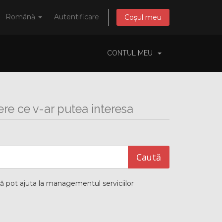
Română
Autentificare
Coșul meu
CONTUL MEU
ere ce v-ar putea interesa
ă pot ajuta la managementul serviciilor