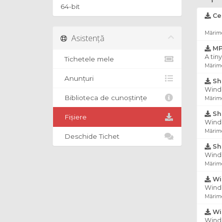
64-bit
Cen
Mărime
Asistență
MP3
A tin
Tichetele mele
Mărime
Anunțuri
Sho
Windo
Biblioteca de cunoștințe
Mărime
Sho
Fișiere
Windo
Mărime
Deschide Tichet
Sho
Windo
Mărime
Wi
Windo
Mărime
Wi
Windo