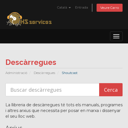
Català
Entrada
Veure Carro
Toggl
naviga
Descàrregues
Administració
Descàrregues
Shoutcast
La llibreria de descàrregues té tots els manuals, programes
i altres arxius que necessita per posar en marxa i dissenyar
el seu lloc web.